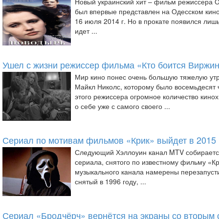
Новый украинский хит – фильм режиссера 
был впервые представлен на Одесском кин
16 июля 2014 г. Но в прокате появился лиш
идет ...
Ушел с жизни режиссер фильма «Кто боится Виржи
Мир кино понес очень большую тяжелую утр
Майкл Николс, которому было восемьдесят ч
этого режиссера огромное количество кинох
о себе уже с самого своего ...
Сериал по мотивам фильмов «Крик» выйдет в 2015 
Следующий Хэллоуин канал MTV собираетс
сериала, снятого по известному фильму «К
музыкального канала намерены перезапусти
снятый в 1996 году, ...
Сериал «Бродчёрч» вернётся на экраны со вторым 