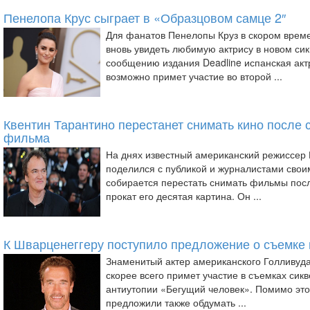
Пенелопа Крус сыграет в «Образцовом самце 2″
Для фанатов Пенелопы Круз в скором врем
вновь увидеть любимую актрису в новом си
сообщению издания Deadline испанская акт
возможно примет участие во второй ...
Квентин Тарантино перестанет снимать кино после 
фильма
На днях известный американский режиссер 
поделился с публикой и журналистами свои
собирается перестать снимать фильмы после
прокат его десятая картина. Он ...
К Шварценеггеру поступило предложение о съемке 
Знаменитый актер американского Голливуд
скорее всего примет участие в съемках сик
антиутопии «Бегущий человек». Помимо это
предложили также обдумать ...