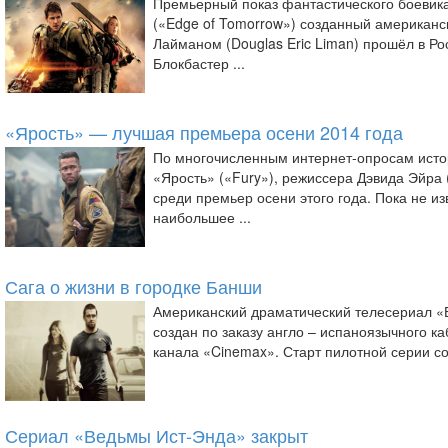
Премьерный показ фантастического боевик
(«Edge of Tomorrow») созданный американ
Лайманом (Douglas Eric Liman) прошёл в Рос
Блокбастер ...
«Ярость» — лучшая премьера осени 2014 года
По многочисленным интернет-опросам исто
«Ярость» («Fury»), режиссера Дэвида Эйра 
среди премьер осени этого года. Пока не из
наибольшее ...
Сага о жизни в городке Банши
Американский драматический телесериал «
создан по заказу англо – испаноязычного к
канала «Cinemax». Старт пилотной серии сос
Сериал «Ведьмы Ист-Энда» закрыт