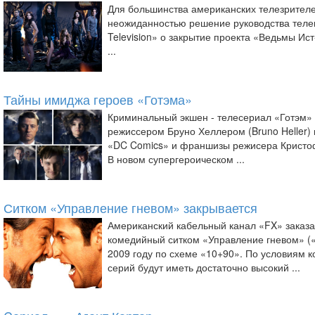
Для большинства американских телезрител
неожиданностью решение руководства телек
Television» о закрытие проекта «Ведьмы Ист
...
Тайны имиджа героев «Готэма»
Криминальный экшен - телесериал «Готэм» 
режиссером Бруно Хеллером (Bruno Heller)
«DC Comics» и франшизы режисера Кристо
В новом супергероическом ...
Ситком «Управление гневом» закрывается
Американский кабельный канал «FX» заказ
комедийный ситком «Управление гневом» (
2009 году по схеме «10+90». По условиям к
серий будут иметь достаточно высокий ...