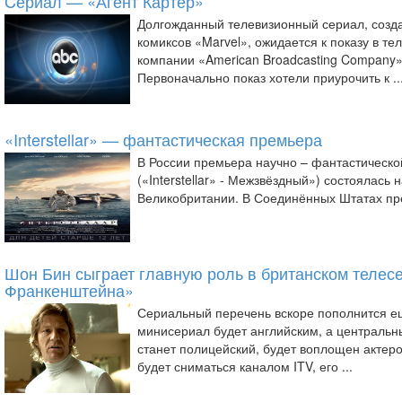
Cериал — «Агент Картер»
Долгожданный телевизионный сериал, созд
комиксов «Marvel», ожидается к показу в т
компании «American Broadcasting Company» 
Первоначально показ хотели приурочить к ..
«Interstellar» — фантастическая премьера
В России премьера научно – фантастическ
(«Interstellar» - Межзвёздный») состоялась 
Великобритании. В Соединённых Штатах пре
Шон Бин сыграет главную роль в британском телес
Франкенштейна»
Сериальный перечень вскоре пополнится ещ
минисериал будет английским, а центральн
станет полицейский, будет воплощен акте
будет сниматься каналом ITV, его ...