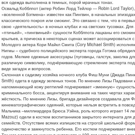
вся одежда выполнена в темных, порой мрачных тонах.
Освальд Кобблпот (актер Робин Лорд Тейлор — Robin Lord Taylor)
«вселенной Бэтмена» известен как Пингвин, в начальных эпизода
классического покроя или смокинг. Это связано с тем, что в первы
свою «деятельность» в ночных клубах и на светских тусовках. Дл
«птичьей», «пингвиньей» сущности Кобблпота лацканы его смоки
крыльев, а прическа в некоторых сценах может ассоциироваться с
Молодого актера Кори Майкл Смита (Cory Michael Smith) исполн
Нигмы – судебного полицейского эксперта города Готэма обрядил
годов. Мелкие одежные аксессуары (пуговицы, галстук, заколка дл
различную символику, подчёркивающую стремление эксперта по
виде загадок и вопросов.
Склонная к садизму хозяйка ночного клуба Фиш Муни (Джада Пинк
Smith) одета в одежду зеленых тонов. По мнению Лизы Падовани и
напоминающий кожу рептилий подчеркивает «змеиную» сущност
криминального босса, акцентируя внимание на таких чертах харак
жёсткость. По мнению Лизы, бригада дизайнеров создавала для 
кинематографических одеяний, которые нельзя встретить в повсе
Мальчика –миллиардера Брюса Уэйна, роль которого играет 14 ле
Mazouz) одели в костюм воспитанников закрытого интерната для д
семейств. Отсутствие всяких излишеств на строгой школьной фор
одиночество и замкнутость ребенка. Его костюм подчеркивает вне
Так мог одеваться ученик в интернате и 100 лет назад, так их одев