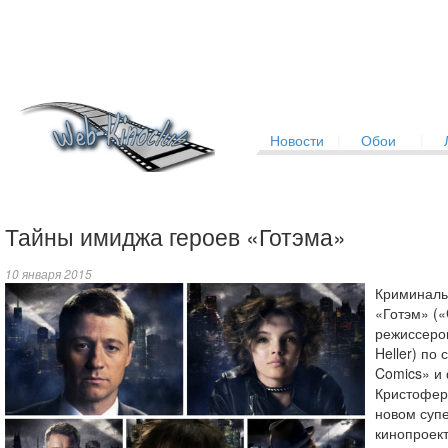
Новости
|
Обои
|
Тайны имиджа героев «Готэма»
10 января 2015
Криминаль
«Готэм» (
режиссеро
Heller) по
Comics» и
Кристофер
новом суп
кинопроект