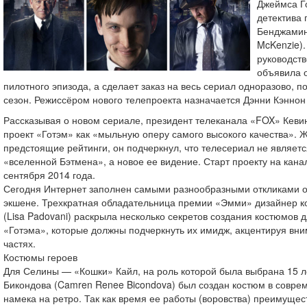
Джеймса Г
детектива 
Бенджамин
McKenzie).
руководст
объявила о
пилотного эпизода, а сделает заказ на весь сериал одноразово, п
сезон. Режиссёром нового телепроекта назначается Дэнни Кэннон
Рассказывая о новом сериале, президент телеканала «FOX» Кеви
проект «Готэм» как «мыльную оперу самого высокого качества». 
предстоящие рейтинги, он подчеркнул, что телесериал не являет
«вселенной Бэтмена», а новое ее видение. Старт проекту на кан
сентября 2014 года.
Сегодня Интернет заполнен самыми разнообразными откликами 
экшене. Трехкратная обладательница премии «Эмми» дизайнер к
(Lisa Padovani) раскрыла несколько секретов создания костюмов 
«Готэма», которые должны подчеркнуть их имидж, акцентируя вн
частях.
Костюмы героев
Для Селины — «Кошки» Кайл, на роль которой была выбрана 15 
Бикондова (Camren Renee Bicondova) был создан костюм в соврем
намека на ретро. Так как время ее работы (воровства) преимущес