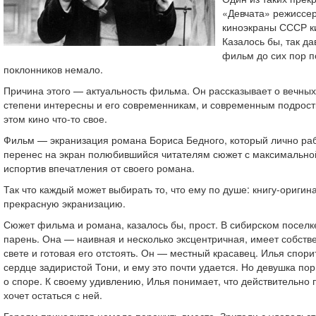
«Девчата» режиссе
киноэкраны СССР ки
Казалось бы, так да
фильм до сих пор п
поклонников немало.
Причина этого — актуальность фильма. Он рассказывает о вечных
степени интересны и его современникам, и современным подрост
этом кино что-то свое.
Фильм — экранизация романа Бориса Бедного, который лично ра
перенес на экран полюбившийся читателям сюжет с максимально
испортив впечатления от своего романа.
Так что каждый может выбирать то, что ему по душе: книгу-оригин
прекрасную экранизацию.
Сюжет фильма и романа, казалось бы, прост. В сибирском поселк
парень. Она — наивная и несколько эксцентричная, имеет собств
свете и готовая его отстоять. Он — местный красавец. Илья спори
сердце задиристой Тони, и ему это почти удается. Но девушка пор
о споре. К своему удивлению, Илья понимает, что действительно
хочет остаться с ней.