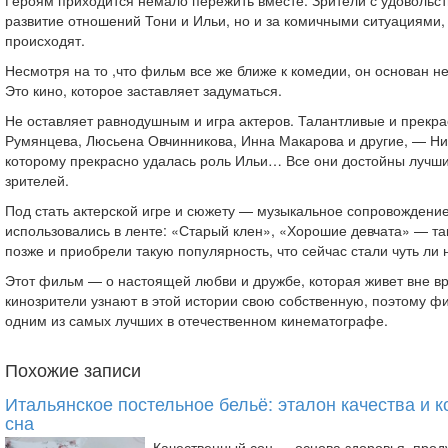
Героям приходится немало пережить вместе. Зрители с удовольст
развитие отношений Тони и Ильи, но и за комичными ситуациями,
происходят.
Несмотря на то ,что фильм все же ближе к комедии, он основан не
Это кино, которое заставляет задуматься.
Не оставляет равнодушным и игра актеров. Талантливые и прекр
Румянцева, Люсьена Овчинникова, Инна Макарова и другие, — Ни
которому прекрасно удалась роль Ильи… Все они достойны лучши
зрителей.
Под стать актерской игре и сюжету — музыкальное сопровождение
использовались в ленте: «Старый клен», «Хорошие девчата» — та
позже и приобрели такую популярность, что сейчас стали чуть ли
Этот фильм — о настоящей любви и дружбе, которая живет вне вр
кинозрители узнают в этой истории свою собственную, поэтому ф
одним из самых лучших в отечественном кинематографе.
Похожие записи
Итальянское постельное бельё: эталон качества и 
сна
Качественный сон — основа здоровья, прод