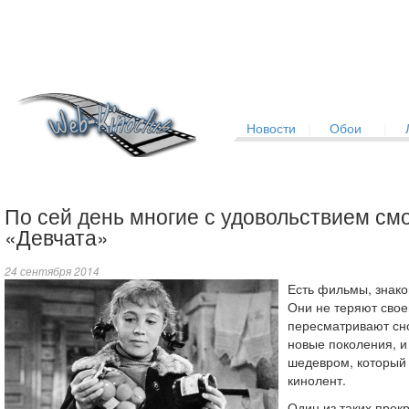
Новости
|
Обои
|
По сей день многие с удовольствием см
«Девчата»
24 сентября 2014
Есть фильмы, знако
Они не теряют свое
пересматривают сно
новые поколения, и
шедевром, который 
кинолент.
Один из таких пре