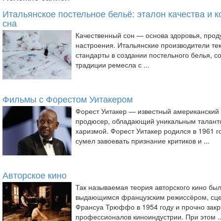
Итальянское постельное бельё: эталон качества и 
сна
Качественный сон — основа здоровья, прод
настроения. Итальянские производители те
стандарты в создании постельного белья, с
традиции ремесла с ...
Фильмы с Форестом Уитакером
Форест Уитакер — известный американский 
продюсер, обладающий уникальным талант
харизмой. Форест Уитакер родился в 1961 г
сумел завоевать признание критиков и ...
Авторское кино
Так называемая теория авторского кино б
выдающимся французским режиссёром, сце
Франсуа Трюффо в 1954 году и прочно закр
профессионалов киноиндустрии. При этом ..