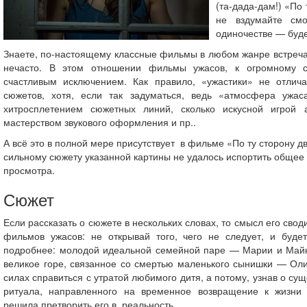
(та-дада-дам!) «По 
не вздумайте см
одиночестве — буд
Знаете, по-настоящему классные фильмы в любом жанре встречаю
нечасто. В этом отношении фильмы ужасов, к огромному 
счастливым исключением. Как правило, «ужастики» не отлич
сюжетов, хотя, если так задуматься, ведь «атмосфера ужас
хитросплетением сюжетных линий, сколько искусной игрой а
мастерством звукового оформления и пр..
А всё это в полной мере присутствует в фильме «По ту сторону д
сильному сюжету указанной картины не удалось испортить общее 
просмотра.
Сюжет
Если рассказать о сюжете в нескольких словах, то смысл его свод
фильмов ужасов: не открывай того, чего не следует, и будет
подробнее: молодой идеальной семейной паре — Марии и Май
великое горе, связанное со смертью маленького сынишки — Ол
силах справиться с утратой любимого дитя, а потому, узнав о су
ритуала, направленного на временное возвращение к жизни 
решила претворить его в реальность.