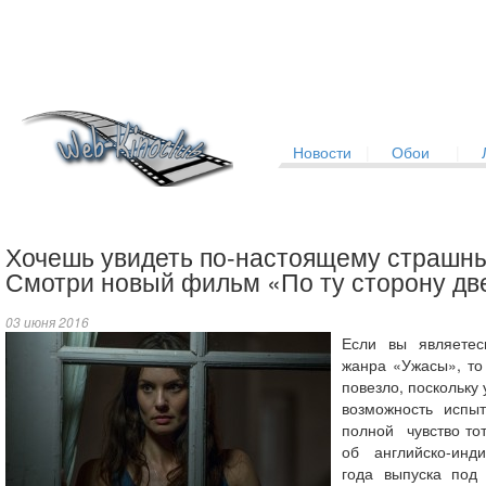
Новости
|
Обои
|
Хочешь увидеть по-настоящему страшн
Смотри новый фильм «По ту сторону дв
03 июня 2016
Если вы являетес
жанра «Ужасы», то 
повезло, поскольку 
возможность испыт
полной чувство тот
об английско-инд
года выпуска под