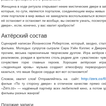
Женщина в ходе ритуала открывает некие мистические двери в з
которые, по сути, являются порталом, соединяющим миры живых 
этим порталом в мир живых не замедлила воспользоваться всякого 
её остановит и остановит ли вообще, вы сможете узнать, посмот
двери», если, конечно, у вас хватит храбрости!
Актёрский состав
Сценарий написан Йоханессом Робертсом, который, заодно, стал
фильма. Молодых супругов сыграли Сара Уэйн Кэллис и Джерем
прочим, весьма гармоничным творческим дуэтом. Игра актёров
реализмом, рождая в зрителях столь редкие для «ужастиков» чув
сочувствие горю главных героев. Хорошие актёрская игра
«леденящая кровь» музыка создают атмосферу первородного
казаться, что ваше бедное сердце вот-вот остановится!
Словом, хватит слов! Отправляйтесь на сайт:
http://zerx.co/f
фильм «По ту сторону двери» в отличном качестве прямо сей
«Zerx.co» — надёжный партнёр всех любителей кино, а потом з
фильмы разных жанров!
Похожие записи