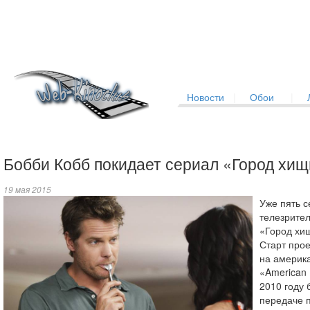
Новости
|
Обои
|
Бобби Кобб покидает сериал «Город хи
19 мая 2015
Уже пять с
телезрите
«Город хи
Старт прое
на америк
«American 
2010 году
передаче 