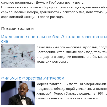
сильнее притягивают Джулс и Грейсона друг к другу.
По мнению кинокритиков «Город хищниц» сегодня единственный
сериал, полный юмора, трагичности и психологизма, повествующ
сорокалетней женщины после развода.
Похожие записи
Итальянское постельное бельё: эталон качества и 
сна
Качественный сон — основа здоровья, прод
настроения. Итальянские производители те
стандарты в создании постельного белья, с
традиции ремесла с ...
Фильмы с Форестом Уитакером
Форест Уитакер — известный американский 
продюсер, обладающий уникальным талант
харизмой. Форест Уитакер родился в 1961 г
сумел завоевать признание критиков и ...