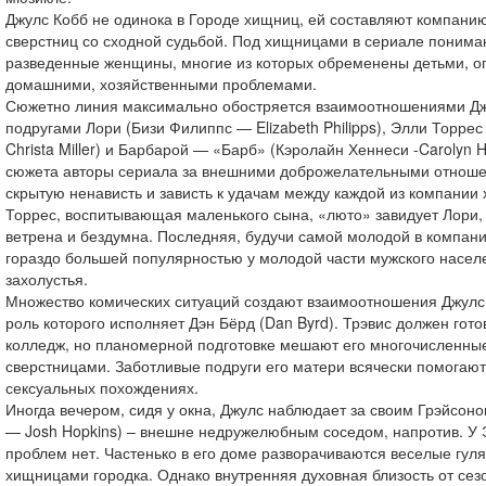
Джулс Кобб не одинока в Городе хищниц, ей составляют компани
сверстниц со сходной судьбой. Под хищницами в сериале понима
разведенные женщины, многие из которых обременены детьми, о
домашними, хозяйственными проблемами.
Сюжетно линия максимально обостряется взаимоотношениями Дж
подругами Лори (Бизи Филиппс — Elizabeth Philipps), Элли Торре
Christa Miller) и Барбарой — «Барб» (Кэролайн Хеннеси -Carolyn 
сюжета авторы сериала за внешними доброжелательными отнош
скрытую ненависть и зависть к удачам между каждой из компани
Торрес, воспитывающая маленького сына, «люто» завидует Лори, 
ветрена и бездумна. Последняя, будучи самой молодой в компани
гораздо большей популярностью у молодой части мужского насел
захолустья.
Множество комических ситуаций создают взаимоотношения Джулс
роль которого исполняет Дэн Бёрд (Dan Byrd). Трэвис должен гото
колледж, но планомерной подготовке мешают его многочисленные
сверстницами. Заботливые подруги его матери всячески помогают
сексуальных похождениях.
Иногда вечером, сидя у окна, Джулс наблюдает за своим Грэйсон
— Josh Hopkins) – внешне недружелюбным соседом, напротив. У 
проблем нет. Частенько в его доме разворачиваются веселые гул
хищницами городка. Однако внутренняя духовная близость от сезо