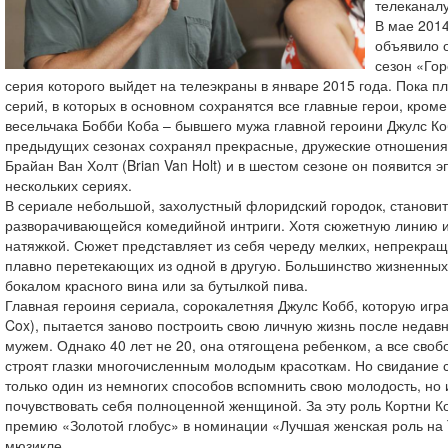
телеканалу
В мае 2014
объявило 
сезон «Го
серия которого выйдет на телеэкраны в январе 2015 года. Пока п
серий, в которых в основном сохранятся все главные герои, кро
весельчака Бобби Коба – бывшего мужа главной героини Джулс Коб
предыдущих сезонах сохранял прекрасные, дружеские отношения.
Брайан Ван Холт (Brian Van Holt) и в шестом сезоне он появится э
нескольких сериях.
В сериале небольшой, захолустный флоридский городок, станови
разворачивающейся комедийной интриги. Хотя сюжетную линию и
натяжкой. Сюжет представляет из себя череду мелких, непрекра
плавно перетекающих из одной в другую. Большинство жизненных
бокалом красного вина или за бутылкой пива.
Главная героиня сериала, сорокалетняя Джулс Кобб, которую игра
Cox), пытается заново построить свою личную жизнь после недавн
мужем. Однако 40 лет не 20, она отягощена ребенком, а все сво
строят глазки многочисленным молодым красоткам. Но свидание с
только один из немногих способов вспомнить свою молодость, но
почувствовать себя полноценной женщиной. За эту роль Кортни Ко
премию «Золотой глобус» в номинации «Лучшая женская роль на 
мюзикле.