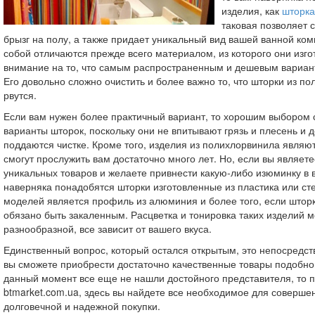
изделия, как
шторка
таковая позволяет 
брызг на полу, а также придает уникальный вид вашей ванной ко
собой отличаются прежде всего материалом, из которого они изго
внимание на то, что самым распространенным и дешевым вариан
Его довольно сложно очистить и более важно то, что шторки из по
рвутся.
Если вам нужен более практичный вариант, то хорошим выбором 
варианты шторок, поскольку они не впитывают грязь и плесень и д
поддаются чистке. Кроме того, изделия из полихлорвинила являю
смогут прослужить вам достаточно много лет. Но, если вы являет
уникальных товаров и желаете привнести какую-либо изюминку в 
наверняка понадобятся шторки изготовленные из пластика или сте
моделей является профиль из алюминия и более того, если шторка
обязано быть закаленным. Расцветка и тонировка таких изделий 
разнообразной, все зависит от вашего вкуса.
Единственный вопрос, который остался открытым, это непосредств
вы сможете приобрести достаточно качественные товары подобно
данный момент все еще не нашли достойного представителя, то п
btmarket.com.ua, здесь вы найдете все необходимое для соверше
долговечной и надежной покупки.