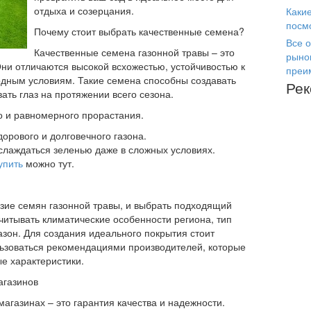
отдыха и созерцания.
Каки
посм
Почему стоит выбрать качественные семена?
Все о
Качественные семена газонной травы – это
рыно
 Они отличаются высокой всхожестью, устойчивостью к
преи
дным условиям. Такие семена способны создавать
Ре
ать глаз на протяжении всего сезона.
о и равномерного прорастания.
дорового и долговечного газона.
слаждаться зеленью даже в сложных условиях.
упить
можно тут.
зие семян газонной травы, и выбрать подходящий
читывать климатические особенности региона, тип
азон. Для создания идеального покрытия стоит
льзоваться рекомендациями производителей, которые
е характеристики.
агазинов
агазинах – это гарантия качества и надежности.