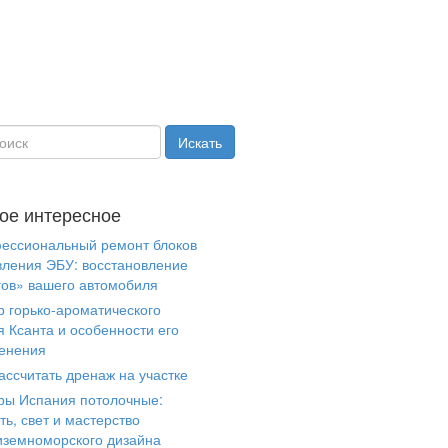
ое интересное
ессиональный ремонт блоков
вления ЭБУ: восстановление
гов» вашего автомобиля
р горько-ароматического
я Ксанта и особенности его
енения
ассчитать дренаж на участке
ры Испания потолочные:
ть, свет и мастерство
иземноморского дизайна