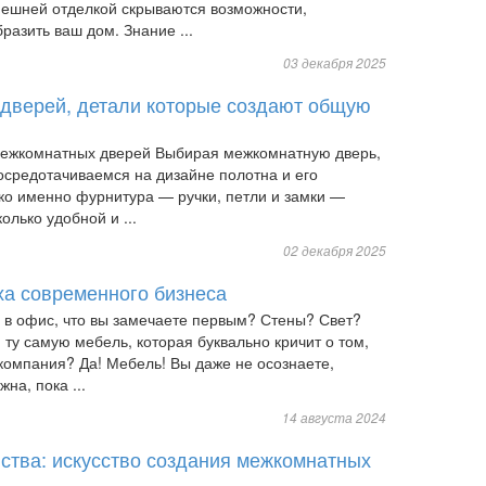
нешней отделкой скрываются возможности,
разить ваш дом. Знание ...
03 декабря 2025
дверей, детали которые создают общую
межкомнатных дверей Выбирая межкомнатную дверь,
осредотачиваемся на дизайне полотна и его
ко именно фурнитура — ручки, петли и замки —
олько удобной и ...
02 декабря 2025
ха современного бизнеса
е в офис, что вы замечаете первым? Стены? Свет?
 ту самую мебель, которая буквально кричит о том,
компания? Да! Мебель! Вы даже не осознаете,
на, пока ...
14 августа 2024
ства: искусство создания межкомнатных