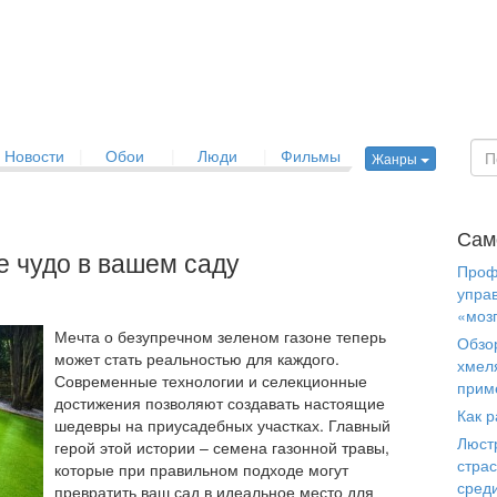
Новости
|
Обои
|
Люди
|
Фильмы
Жанры
Сам
е чудо в вашем саду
Проф
упра
«моз
Мечта о безупречном зеленом газоне теперь
Обзо
может стать реальностью для каждого.
хмел
Современные технологии и селекционные
прим
достижения позволяют создавать настоящие
Как р
шедевры на приусадебных участках. Главный
Люст
герой этой истории – семена газонной травы,
страс
которые при правильном подходе могут
сред
превратить ваш сад в идеальное место для