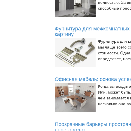
полностью. За в
способные преоб
Фурнитура для межкомнатных 
картину
Фурнитура для 
мы чаще всего с
стоимости. Одна
определяет, наск
Офисная мебель: основа успе
Когда вы входит
Или, может быть,
чем занимается 
насколько она важ
Прозрачные барьеры простран
перегородок