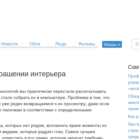
Новости
|
Обои
|
Люди
|
Фильмы
Жанры
Сам
крашении интерьера
Проф
упра
«моз
хнологий мы практически перестали распечатывать
Обзо
стало собрать их в компьютере. Проблема в том, что
хмел
ы уже редко возвращаемся к их просмотру, даже если
прим
о папочкам в соответствии с определенными
Как р
Люст
ца, которых нет рядом, вспомнить яркие моменты из
страс
 видами, которые радуют глаз. Самое лучшее
сред
 поместить в его рамку, которая украсит тумбочку,