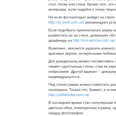
стол, полку или стену. Кроме того, эт
интерьере, если подойти к этому творч
Но если фотоаппарат выйдет из строя
http://sc-profi.com.ua/
рекомендуют устр
Если подобрать оригинальную рамку и
разместить их на стене, домашняя обс
дизайнеры из
http://moi-service.com.ua/
Возможно, захочется украсить комнат
красивых картин, интересными пейза
Для рукодельниц можно посоветовать 
оживят однотонные стены, став ее укр
неброскими. Другой вариант – декорир
индивидуальность.
Под стекло рамки можно поместить ра
насекомых. Только это, бывает, и ост
http://politehnika.com.ua/
.
В последнее время стал популярным п
цветные обои, помещенные в рамку, ку
сердцу фотографии.