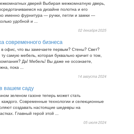
межкомнатных дверей Выбирая межкомнатную дверь,
осредотачиваемся на дизайне полотна и его
ко именно фурнитура — ручки, петли и замки —
олько удобной и ...
02 декабря 2025
ха современного бизнеса
е в офис, что вы замечаете первым? Стены? Свет?
 ту самую мебель, которая буквально кричит о том,
компания? Да! Мебель! Вы даже не осознаете,
на, пока ...
14 августа 2024
 в вашем саду
чном зеленом газоне теперь может стать
 каждого. Современные технологии и селекционные
оляют создавать настоящие шедевры на
стках. Главный герой этой ...
05 июля 2024