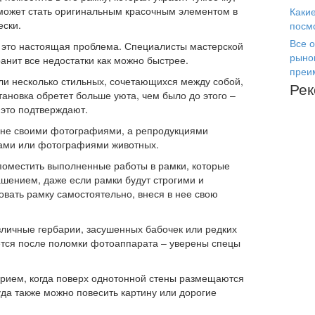
о может стать оригинальным красочным элементом в
Каки
ески.
посм
Все о
, это настоящая проблема. Специалисты мастерской
рыно
анит все недостатки как можно быстрее.
преи
ли несколько стильных, сочетающихся между собой,
Ре
тановка обретет больше уюта, чем было до этого –
это подтверждают.
у не своими фотографиями, а репродукциями
жами или фотографиями животных.
поместить выполненные работы в рамки, которые
ашением, даже если рамки будут строгими и
овать рамку самостоятельно, внеся в нее свою
зличные гербарии, засушенных бабочек или редких
ается после поломки фотоаппарата – уверены спецы
рием, когда поверх однотонной стены размещаются
да также можно повесить картину или дорогие