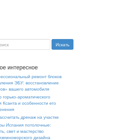
ое интересное
ессиональный ремонт блоков
вления ЭБУ: восстановление
гов» вашего автомобиля
р горько-ароматического
я Ксанта и особенности его
енения
ассчитать дренаж на участке
ры Испания потолочные:
ть, свет и мастерство
иземноморского дизайна