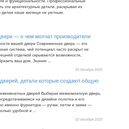
иля и функциональности. Профессиональные
ь эти архитектурные детали, раскрывая их
 и делая наше жилище не уютным.
вери — о чем молчат производители
ности вашей двери Современная дверь — это
ная система, чей потенциал часто раскрыт не
нешней отделкой скрываются возможности,
разить ваш дом. Знание ...
03 декабря 2025
дверей, детали которые создают общую
межкомнатных дверей Выбирая межкомнатную дверь,
осредотачиваемся на дизайне полотна и его
ко именно фурнитура — ручки, петли и замки —
олько удобной и ...
02 декабря 2025