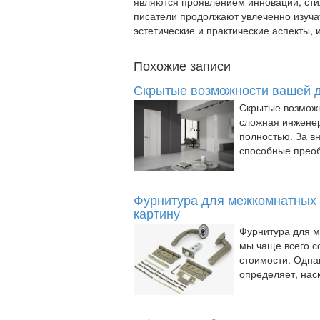
являются проявлением инноваций, ст
писатели продолжают увлеченно изучат
эстетические и практические аспекты,
Похожие записи
Скрытые возможности вашей д
Скрытые возмож
сложная инженер
полностью. За в
способные преоб
Фурнитура для межкомнатных 
картину
Фурнитура для 
мы чаще всего с
стоимости. Одна
определяет, наск