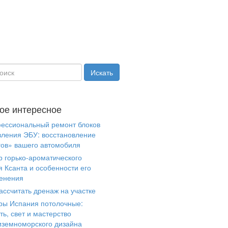
ое интересное
ессиональный ремонт блоков
вления ЭБУ: восстановление
гов» вашего автомобиля
р горько-ароматического
я Ксанта и особенности его
енения
ассчитать дренаж на участке
ры Испания потолочные:
ть, свет и мастерство
иземноморского дизайна