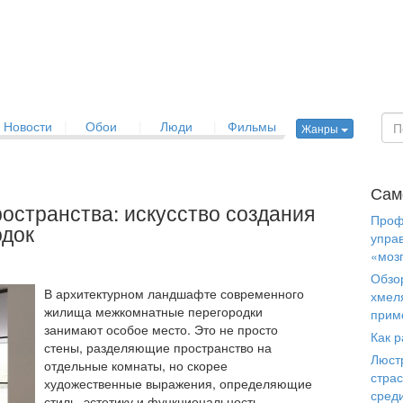
Новости
|
Обои
|
Люди
|
Фильмы
Жанры
Сам
остранства: искусство создания
Проф
одок
упра
«моз
Обзо
В архитектурном ландшафте современного
хмел
жилища межкомнатные перегородки
прим
занимают особое место. Это не просто
Как р
стены, разделяющие пространство на
Люст
отдельные комнаты, но скорее
страс
художественные выражения, определяющие
сред
стиль, эстетику и функциональность