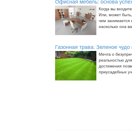
Офисная мебель: основа успе
Когда вы входит
Или, может быть,
чем занимается 
насколько она важ
Газонная трава: Зеленое чудо
Мечта о безупре
реальностью для
достижения позв
приусадебных уча