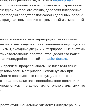
зайнерских решений выделяются
перегородки
тот стиль сочетает в себе прочность и современный
екстурой рифленого стекла, добавляя интересные
 перегородки представляют собой идеальный баланс
й, придавая помещению современный и изысканный
ности, межкомнатные перегородки также служат
ые писатели выделяют инновационные подходы к их
анизмы, складные двери и интегрированные системы
ть использование пространства, делая его более
вания,подробнее на сайте
master-dors.ru
.
их проблем, профессиональные писатели также
устойчивость материалов, используемых при
Многие современные конструкции строятся с
атериалов, таких как переработанное стекло или
управлением, что делает их не только стильными, но
е.
просто функциональные элементы интерьера, они