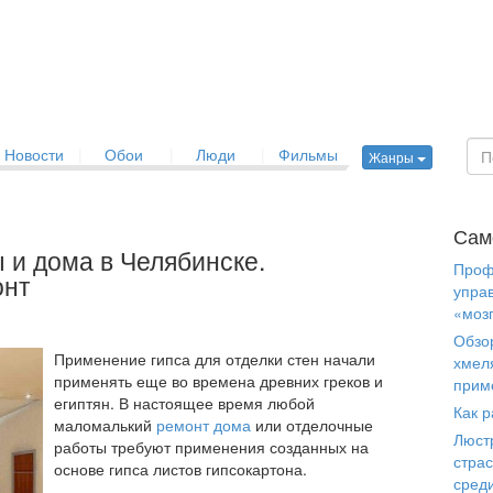
Новости
|
Обои
|
Люди
|
Фильмы
Жанры
Сам
 и дома в Челябинске.
Проф
онт
упра
«моз
Обзо
Применение гипса для отделки стен начали
хмел
применять еще во времена древних греков и
прим
египтян. В настоящее время любой
Как р
маломалький
ремонт дома
или отделочные
Люст
работы требуют применения созданных на
страс
основе гипса листов гипсокартона.
сред