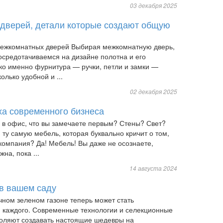
03 декабря 2025
дверей, детали которые создают общую
межкомнатных дверей Выбирая межкомнатную дверь,
осредотачиваемся на дизайне полотна и его
ко именно фурнитура — ручки, петли и замки —
олько удобной и ...
02 декабря 2025
ха современного бизнеса
е в офис, что вы замечаете первым? Стены? Свет?
 ту самую мебель, которая буквально кричит о том,
компания? Да! Мебель! Вы даже не осознаете,
на, пока ...
14 августа 2024
 в вашем саду
чном зеленом газоне теперь может стать
 каждого. Современные технологии и селекционные
оляют создавать настоящие шедевры на