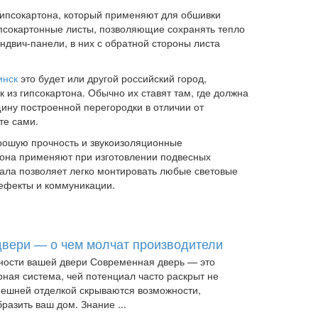
гипсокартона, который применяют для обшивки
ипсокартонные листы, позволяющие сохранять тепло
двич-панели, в них с обратной стороны листа
.
инск
это будет или другой российский город,
 из гипсокартона. Обычно их ставят там, где должна
ину построенной перегородки в отличии от
те сами.
рошую прочность и звукоизоляционные
тона применяют при изготовлении подвесных
ала позволяет легко монтировать любые световые
ефекты и коммуникации.
вери — о чем молчат производители
ности вашей двери Современная дверь — это
ная система, чей потенциал часто раскрыт не
нешней отделкой скрываются возможности,
разить ваш дом. Знание ...