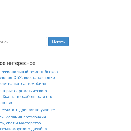
ое интересное
ессиональный ремонт блоков
вления ЭБУ: восстановление
гов» вашего автомобиля
р горько-ароматического
я Ксанта и особенности его
енения
ассчитать дренаж на участке
ры Испания потолочные:
ть, свет и мастерство
иземноморского дизайна