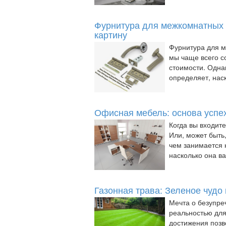
Фурнитура для межкомнатных 
картину
Фурнитура для 
мы чаще всего с
стоимости. Одна
определяет, наск
Офисная мебель: основа успе
Когда вы входит
Или, может быть,
чем занимается 
насколько она важ
Газонная трава: Зеленое чудо
Мечта о безупре
реальностью для
достижения позв