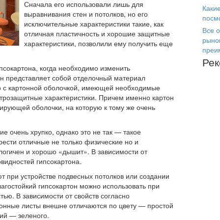
Сначала его использовали лишь для
Каки
выравнивания стен и потолков, но его
посм
исключительные характеристики такие, как
Все о
отличная пластичность и хорошие защитные
рыно
характеристики, позволили ему получить еще
преи
Ре
псокартона, когда необходимо изменить
н представляет собой отделочный материал
го с картонной оболочкой, имеющей необходимые
етрозащитные характеристики. Причем именно картон
ирующей оболочки, на которую к тому же очень
е очень хрупко, однако это не так — такое
ести отличные не только физические но и
ологичен и хорошо «дышит». В зависимости от
видностей гипсокартона.
т при устройстве подвесных потолков или создании
лагостойкий гипсокартон можно использовать при
ью. В зависимости от свойств согласно
онные листы внешне отличаются по цвету — простой
кий — зеленого.