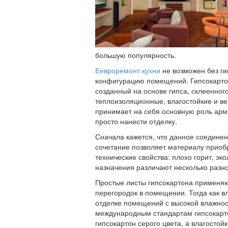
большую популярность.
Еевроремонт кухни
не возможен без ги
конфигурацию помещений. Гипсокарто
созданный на основе гипса, склеенно
теплоизоляционные, влагостойкие и в
принимает на себя основную роль арм
просто нанести отделку.
Сначала кажется, что данное соединени
сочетание позволяет материалу приобр
технические свойства: плохо горит, эк
назначения различают несколько разно
Простые листы гипсокартона применяю
перегородок в помещении. Тогда как в
отделке помещений с высокой влажност
международным стандартам гипсокарт
гипсокартон серого цвета, а влагостой