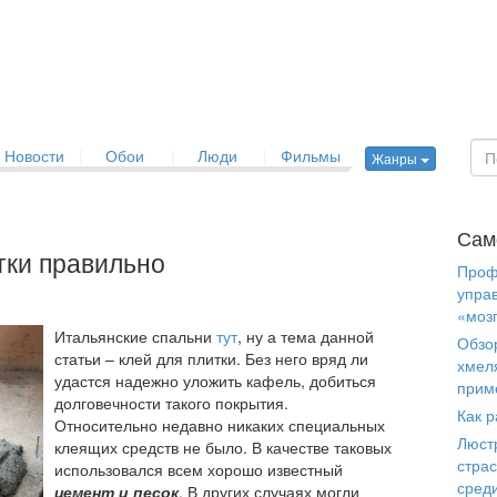
Новости
|
Обои
|
Люди
|
Фильмы
Жанры
Сам
тки правильно
Проф
упра
«моз
Итальянские спальни
тут
, ну а тема данной
Обзо
статьи – клей для плитки. Без него вряд ли
хмел
удастся надежно уложить кафель, добиться
прим
долговечности такого покрытия.
Как р
Относительно недавно никаких специальных
Люст
клеящих средств не было. В качестве таковых
страс
использовался всем хорошо известный
сред
цемент и песок
. В других случаях могли