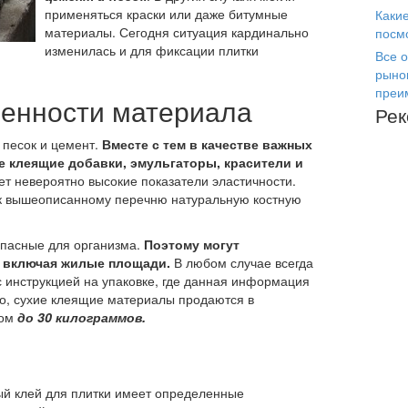
применяться краски или даже битумные
Каки
материалы. Сегодня ситуация кардинально
посм
изменилась и для фиксации плитки
Все о
рыно
преи
енности материала
Ре
 песок и цемент.
Вместе с тем в качестве важных
е клеящие добавки, эмульгаторы, красители и
ет невероятно высокие показатели эластичности.
к вышеописанному перечню натуральную костную
опасные для организма.
Поэтому могут
 включая жилые площади.
В любом случае всегда
 инструкцией на упаковке, где данная информация
ло, сухие клеящие материалы продаются в
сом
до 30 килограммов.
ный клей для плитки имеет определенные