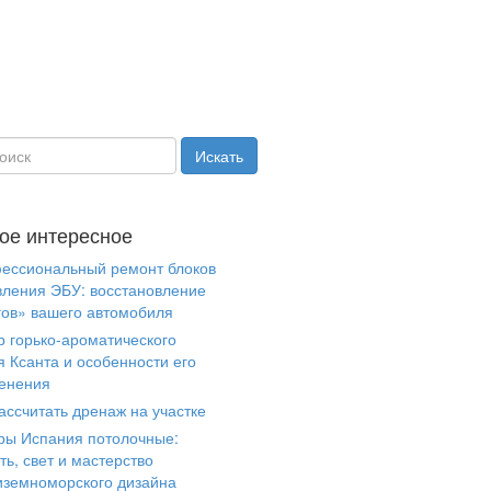
ое интересное
ессиональный ремонт блоков
вления ЭБУ: восстановление
гов» вашего автомобиля
р горько-ароматического
я Ксанта и особенности его
енения
ассчитать дренаж на участке
ры Испания потолочные:
ть, свет и мастерство
иземноморского дизайна