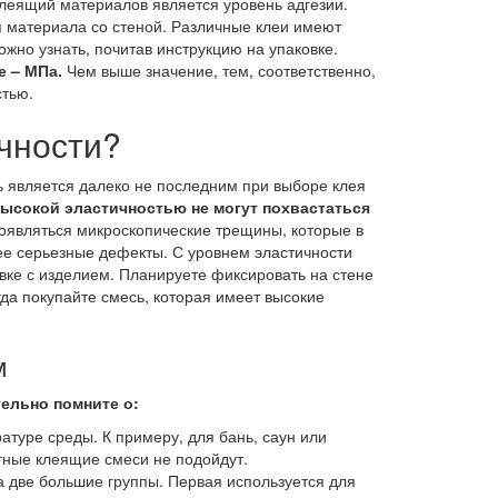
клеящий материалов является уровень адгезии.
 материала со стеной. Различные клеи имеют
ожно узнать, почитав инструкцию на упаковке.
е – МПа.
Чем выше значение, тем, соответственно,
стью.
ичности?
ь является далеко не последним при выборе клея
ысокой эластичностью не могут похвастаться
оявляться микроскопические трещины, которые в
ее серьезные дефекты. С уровнем эластичности
вке с изделием. Планируете фиксировать на стене
да покупайте смесь, которая имеет высокие
м
ельно помните о:
туре среды. К примеру, для бань, саун или
тные клеящие смеси не подойдут.
а две большие группы. Первая используется для