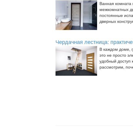
Ванная комната 
межкомнатных дв
постоянные испа
дверных конструк
Чердачная лестница: практич
В каждом доме, 
это не просто э
удобный доступ 
рассмотрим, поче