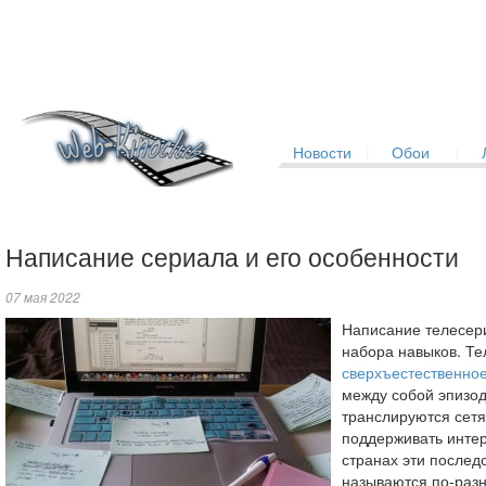
Новости
|
Обои
|
Написание сериала и его особенности
07 мая 2022
Написание телесери
набора навыков. Те
сверхъестественно
между собой эпизод
транслируются сет
поддерживать интер
странах эти послед
называются по-раз