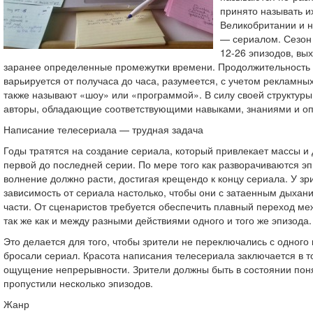
принято называть и
Великобритании и н
— сериалом. Сезон 
12-26 эпизодов, вы
заранее определенные промежутки времени. Продолжительность 
варьируется от получаса до часа, разумеется, с учетом рекламны
также называют «шоу» или «программой». В силу своей структур
авторы, обладающие соответствующими навыками, знаниями и о
Написание телесериала — трудная задача
Годы тратятся на создание сериала, который привлекает массы и 
первой до последней серии. По мере того как разворачиваются эп
волнение должно расти, достигая крещендо к концу сериала. У зр
зависимость от сериала настолько, чтобы они с затаенным дыха
части. От сценаристов требуется обеспечить плавный переход м
так же как и между разными действиями одного и того же эпизода.
Это делается для того, чтобы зрители не переключались с одного 
бросали сериал. Красота написания телесериала заключается в то
ощущение непрерывности. Зрители должны быть в состоянии поня
пропустили несколько эпизодов.
Жанр