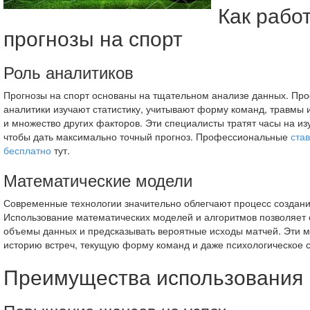
Как рабо
прогнозы на спорт
Роль аналитиков
Прогнозы на спорт основаны на тщательном анализе данных. П
аналитики изучают статистику, учитывают форму команд, травмы 
и множество других факторов. Эти специалисты тратят часы на и
чтобы дать максимально точный прогноз. Профессиональные
став
бесплатно
тут.
Математические модели
Современные технологии значительно облегчают процесс создани
Использование математических моделей и алгоритмов позволяет
объемы данных и предсказывать вероятные исходы матчей. Эти 
историю встреч, текущую форму команд и даже психологическое с
Преимущества использования 