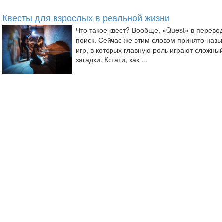
Квесты для взрослых в реальной жизни
Что такое квест? Вообще, «Quest» в перево
поиск. Сейчас же этим словом принято наз
игр, в которых главную роль играют сложн
загадки. Кстати, как ...