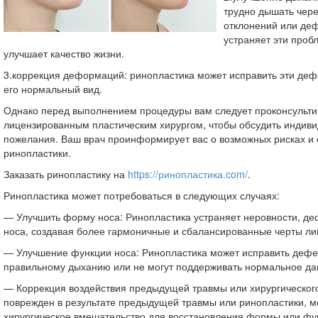
трудно дышать чере
отклонений или де
устраняет эти проб
улучшает качество жизни.
3.коррекция деформаций: ринопластика может исправить эти деф
его нормальный вид.
Однако перед выполнением процедуры вам следует проконсульти
лицензированным пластическим хирургом, чтобы обсудить индив
пожелания. Ваш врач проинформирует вас о возможных рисках и
ринопластики.
Заказать ринопластику на
https://ринопластика.com/
.
Ринопластика может потребоваться в следующих случаях:
— Улучшить форму носа: Ринопластика устраняет неровности, д
носа, создавая более гармоничные и сбалансированные черты ли
— Улучшение функции носа: Ринопластика может исправить дефе
правильному дыханию или не могут поддерживать нормальное дав
— Коррекция воздействия предыдущей травмы или хирургическог
поврежден в результате предыдущей травмы или ринопластики, м
хирургическое вмешательство для восстановления формы или фу