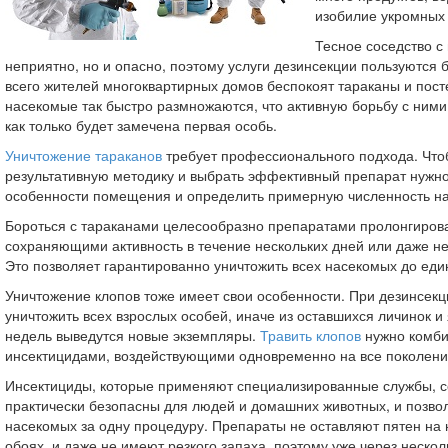
изобилие укромных 
Тесное соседство с
неприятно, но и опасно, поэтому услуги дезинсекции пользуются
всего жителей многоквартирных домов беспокоят тараканы и пост
насекомые так быстро размножаются, что активную борьбу с ними
как только будет замечена первая особь.
Уничтожение тараканов
требует профессионального подхода. Что
результативную методику и выбрать эффективный препарат нужно
особенности помещения и определить примерную численность н
Бороться с тараканами целесообразно препаратами пролонгирова
сохраняющими активность в течение нескольких дней или даже не
Это позволяет гарантированно уничтожить всех насекомых до еди
Уничтожение клопов тоже имеет свои особенности. При дезинсекц
уничтожить всех взрослых особей, иначе из оставшихся личинок и
недель выведутся новые экземпляры.
Травить клопов
нужно комб
инсектицидами, воздействующими одновременно на все поколени
Инсектициды, которые применяют специализированные службы, 
практически безопасны для людей и домашних животных, и позвол
насекомых за одну процедуру. Препараты не оставляют пятен на
обоях, и даже не имеют резкого запаха, поэтому уже через нескол