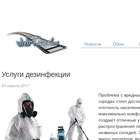
Новости
|
Обои
|
Услуги дезинфекции
04 апреля 2017
Проблема с вредны
городах стоит дост
плотность населени
максимально комфо
создают отличные у
распространения л
незваных соседей. Э
много продуктов, во