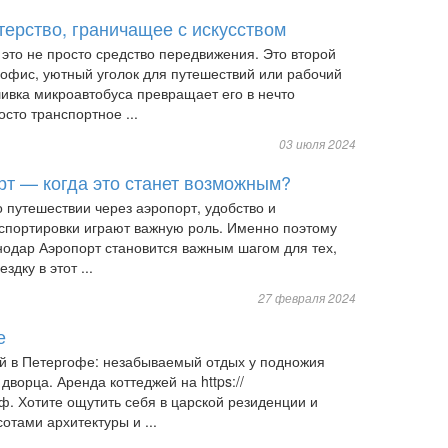
ерство, граничащее с искусством
это не просто средство передвижения. Это второй
офис, уютный уголок для путешествий или рабочий
ивка микроавтобуса превращает его в нечто
сто транспортное ...
03 июля 2024
рт — когда это станет возможным?
о путешествии через аэропорт, удобство и
спортировки играют важную роль. Именно поэтому
снодар Аэропорт становится важным шагом для тех,
здку в этот ...
27 февраля 2024
е
й в Петергофе: незабываемый отдых у подножия
дворца. Аренда коттеджей на https://
ф. Хотите ощутить себя в царской резиденции и
отами архитектуры и ...