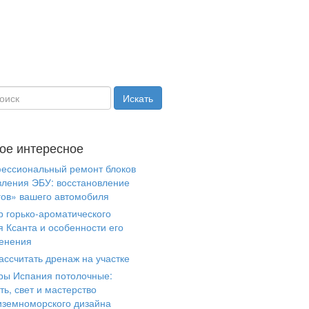
ое интересное
ессиональный ремонт блоков
вления ЭБУ: восстановление
гов» вашего автомобиля
р горько-ароматического
я Ксанта и особенности его
енения
ассчитать дренаж на участке
ры Испания потолочные:
ть, свет и мастерство
иземноморского дизайна