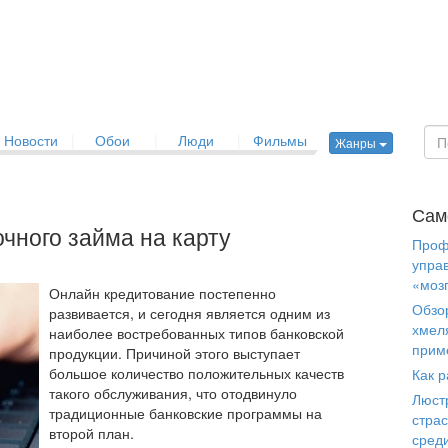
Новости
|
Обои
|
Люди
|
Фильмы
Жанры
Сам
чного займа на карту
Проф
упра
«моз
Онлайн кредитование постепенно
Обзо
развивается, и сегодня является одним из
хмел
наиболее востребованных типов банковской
прим
продукции. Причиной этого выступает
большое количество положительных качеств
Как р
такого обслуживания, что отодвинуло
Люст
традиционные банковские программы на
страс
второй план.
сред