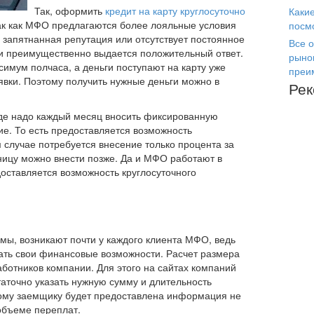
Так, оформить
кредит на карту круглосуточно
Каки
ак как МФО предлагаются более лояльные условия
посм
 запятнанная репутация или отсутствует постоянное
Все о
ти преимущественно выдается положительный ответ.
рыно
симум полчаса, а деньги поступают на карту уже
преи
явки. Поэтому получить нужные деньги можно в
Ре
где надо каждый месяц вносить фиксированную
ие. То есть предоставляется возможность
 случае потребуется внесение только процента за
ицу можно внести позже. Да и МФО работают в
доставляется возможность круглосуточного
мы, возникают почти у каждого клиента МФО, ведь
тать свои финансовые возможности. Расчет размера
ботников компании. Для этого на сайтах компаний
аточно указать нужную сумму и длительность
ному заемщику будет предоставлена информация не
 объеме переплат.