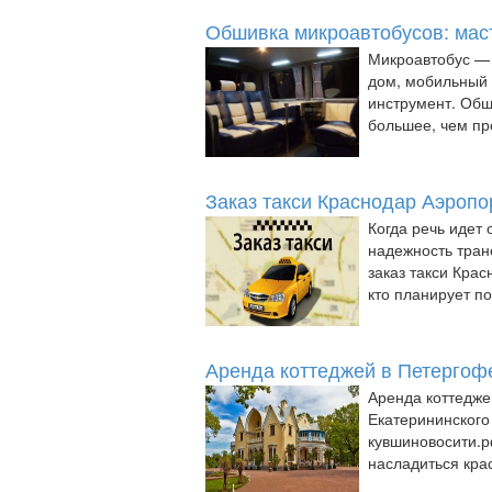
Обшивка микроавтобусов: маст
Микроавтобус — 
дом, мобильный 
инструмент. Обш
большее, чем про
Заказ такси Краснодар Аэропо
Когда речь идет 
надежность тран
заказ такси Кра
кто планирует пое
Аренда коттеджей в Петергоф
Аренда коттедже
Екатерининского 
кувшиновосити.р
насладиться крас