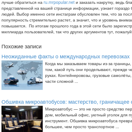
лучше обратиться на
ru.mrpopular.net
и заказать накрутку, ведь бл
представленной на вашей странице информации, узнает гораздо 
людей. Выбор именно сети инстаграм обусловлен тем, что за пос
популярность стремительно растет, а значит, что и уровень вним
повышается. По итогам прошлого года в этой сети было зарегист
миллиарда пользователей, так что других аргументов тут, пожалуй
Похожие записи
Неожиданные факты о международных перевозках
Когда мы заказываем товары из-за границы
том, какой путь они проделывают, прежде ч
руках. Контейнеровозы, грузовые самолёты,
части сложной ...
Обшивка микроавтобусов: мастерство, граничащее 
Микроавтобус — это не просто средство пе
дом, мобильный офис, уютный уголок для п
инструмент. Обшивка микроавтобуса превра
большее, чем просто транспортное ...