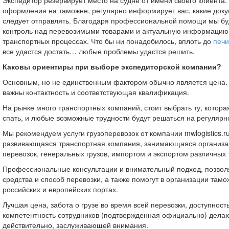
Экспедитор резервирует место на судне от имени своего клиента.
оформления на таможне, регулярно информирует вас, какие доку
следует отправлять. Благодаря профессиональной помощи мы б
контроль над перевозимыми товарами и актуальную информацию
транспортных процессах. Что бы ни понадобилось, вплоть до
печи
все удастся достать… любые проблемы удастся решить.
Каковы ориентиры при выборе экспедиторской компании?
Основным, но не единственным фактором обычно является цена.
важны контактность и соответствующая квалификация.
На рынке много транспортных компаний, стоит выбрать ту, котора
спать, и любые возможные трудности будут решаться на регулярн
Мы рекомендуем услуги грузоперевозок от компании mwlogistics.r
развивающаяся транспортная компания, занимающаяся организа
перевозок, генеральных грузов, импортом и экспортом различных 
Профессиональные консультации и внимательный подход, позвол
средства и способ перевозки, а также помогут в организации та
российских и европейских портах.
Лучшая цена, забота о грузе во время всей перевозки, доступность
компетентность сотрудников (подтвержденная официально) дела
действительно, заслуживающей внимания.