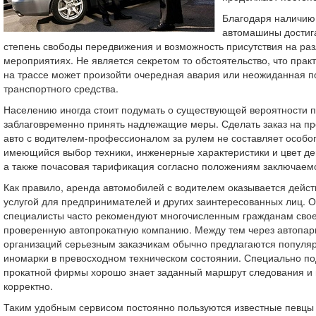
Благодаря наличию
автомашины достиг
степень свободы передвижения и возможность присутствия на ра
мероприятиях. Не является секретом то обстоятельство, что прак
на трассе может произойти очередная авария или неожиданная п
транспортного средства.
Населению иногда стоит подумать о существующей вероятности 
заблаговременно принять надлежащие меры. Сделать заказ на пр
авто с водителем-профессионалом за рулем не составляет особог
имеющийся выбор техники, инженерные характеристики и цвет д
а также почасовая тарификация согласно положениям заключаемо
Как правило, аренда автомобилей с водителем оказывается дейс
услугой для предпринимателей и других заинтересованных лиц.
специалисты часто рекомендуют многочисленным гражданам сво
проверенную автопрокатную компанию. Между тем через автопар
организаций серьезным заказчикам обычно предлагаются популя
иномарки в превосходном техническом состоянии. Специально п
прокатной фирмы хорошо знает заданный маршрут следования и в
корректно.
Таким удобным сервисом постоянно пользуются известные певцы 