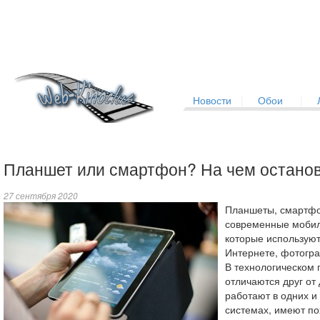
Новости
|
Обои
|
Планшет или смартфон? На чем остано
27 сентября 2020
Планшеты, смартфо
современные мобил
которые используют
Интернете, фотогр
В технологическом 
отличаются друг от
работают в одних и
системах, имеют п