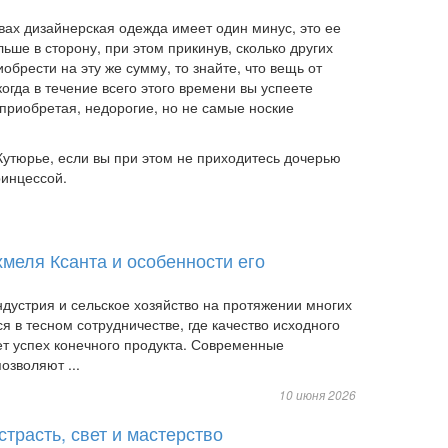
твах дизайнерская одежда имеет один минус, это ее
ьше в сторону, при этом прикинув, сколько других
брести на эту же сумму, то знайте, что вещь от
когда в течение всего этого времени вы успеете
 приобретая, недорогие, но не самые ноские
 Кутюрье, если вы при этом не приходитесь дочерью
ринцессой.
хмеля Ксанта и особенности его
дустрия и сельское хозяйство на протяжении многих
я в тесном сотрудничестве, где качество исходного
т успех конечного продукта. Современные
озволяют ...
10 июня 2026
трасть, свет и мастерство