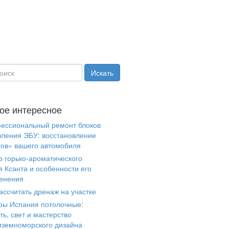
ое интересное
ессиональный ремонт блоков
вления ЭБУ: восстановление
гов» вашего автомобиля
р горько-ароматического
я Ксанта и особенности его
енения
ассчитать дренаж на участке
ры Испания потолочные:
ть, свет и мастерство
иземноморского дизайна