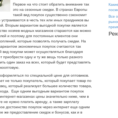
Первое на что стоит обратить внимание так
Каки
это на сезонные скидки. В странах Европы
посм
такой вид покупок существенно сэкономит
Все о
устраиваются в честь тех или иных праздников вы
рыно
ой. Вторым вариантом выгодной покупки является
преи
ство хозяев модных магазинов стараются как можно
Ре
лей и поэтому для постоянных клиентов они
плений, которые позволять получать скидки. На
ариантом экономичных покупок считаются так
й вид покупки может осуществляться благодаря
т приобрести одну и ту же вещь только разного
ть один заказ на всех, который будет представлять
лкооптовую.
т оформляться по специальной цене для оптовиков.
ет не только покупатель, который покупает товар по
вец, который реализует большее количество товара,
охода. Еще одним выгодным вариантом покупок
 интернет-магазинах цены значительно ниже, чем в
те не нужно платить аренду, а также зарплату
ное достоинство покупок через интернет еще одним
ое же предоставление скидок и бонусов, как и в