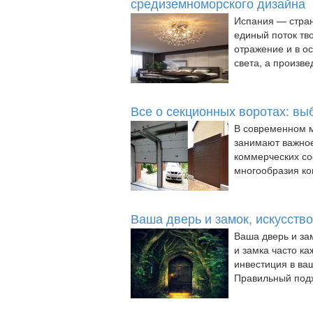
средиземноморского дизайна
Испания — стран
единый поток тво
отражение и в о
света, а произвед
Все о секционных воротах: вы
В современном м
занимают важное
коммерческих со
многообразия ко
Ваша дверь и замок, искусств
Ваша дверь и за
и замка часто ка
инвестиция в ва
Правильный подхо