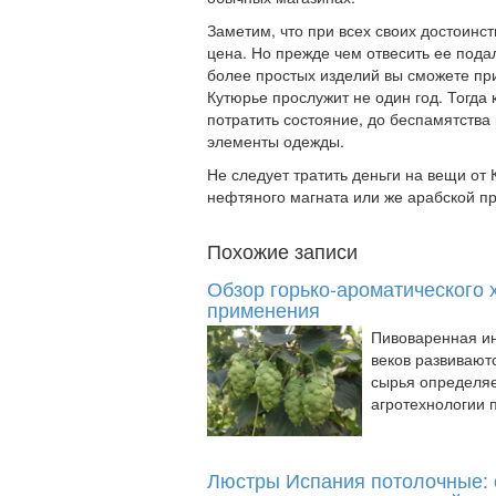
Заметим, что при всех своих достоинс
цена. Но прежде чем отвесить ее подал
более простых изделий вы сможете прио
Кутюрье прослужит не один год. Тогда 
потратить состояние, до беспамятства
элементы одежды.
Не следует тратить деньги на вещи от
нефтяного магната или же арабской п
Похожие записи
Обзор горько-ароматического 
применения
Пивоваренная ин
веков развиваютс
сырья определяе
агротехнологии п
Люстры Испания потолочные: с