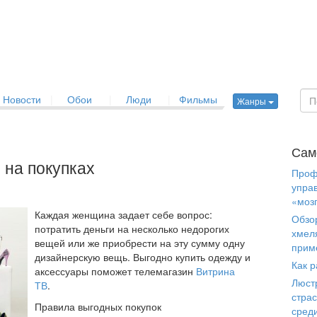
Новости
|
Обои
|
Люди
|
Фильмы
Жанры
Сам
 на покупках
Проф
упра
«моз
Каждая женщина задает себе вопрос:
Обзо
потратить деньги на несколько недорогих
хмел
вещей или же приобрести на эту сумму одну
прим
дизайнерскую вещь. Выгодно купить одежду и
Как р
аксессуары поможет телемагазин
Витрина
Люст
ТВ
.
страс
Правила выгодных покупок
сред