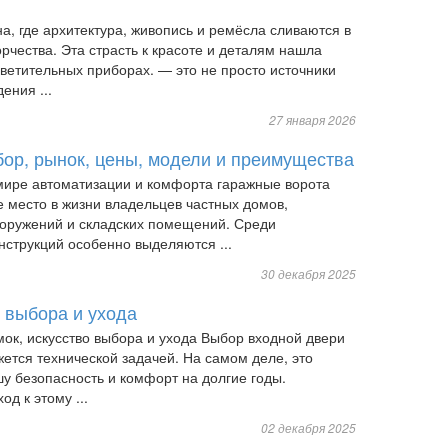
а, где архитектура, живопись и ремёсла сливаются в
рчества. Эта страсть к красоте и деталям нашла
светительных приборах. — это не просто источники
ения ...
27 января 2026
бор, рынок, цены, модели и преимущества
ире автоматизации и комфорта гаражные ворота
 место в жизни владельцев частных домов,
оружений и складских помещений. Среди
нструкций особенно выделяются ...
30 декабря 2025
о выбора и ухода
мок, искусство выбора и ухода Выбор входной двери
жется технической задачей. На самом деле, это
шу безопасность и комфорт на долгие годы.
д к этому ...
02 декабря 2025