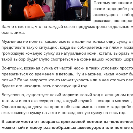
Поэтому женщинам 
своем гардеробе р
аксессуаров – набо
рюкзаков, шопперов
Важно отметить, что на каждый сезон предусмотрены отдельные м
осень-зима.
Мужчинам не понять, каково иметь в наличии только одну сумку о
представьте такую ситуацию, когда вы собираетесь на пляж и може
громоздкую кожаную сумку из натуральной кожи, кстати, выбрать
такой выбор будет глупо смотреться на фоне ваших коротких шорт
Во-вторых, кожаная сумка от частой носки в таких условиях прост
превратиться со временем в ветошь. Ну и наконец, какая может бы
пляже? Ее же запросто кто-то может украсть или в нее столько пес
будете его находить весь последующий год.
Безусловно, существует некий маркетинговый ход и женщинам пр
того или иного аксессуара под каждый случай – похода в магазин, 
Однако каждая девушка просто обязана иметь в своем гардеробе
эксклюзивную сумку на лето и повседневную сумку на весь год.
В зависимости от возраста прекрасной половины человечест
можно найти массу разнообразных аксессуаров или полное 