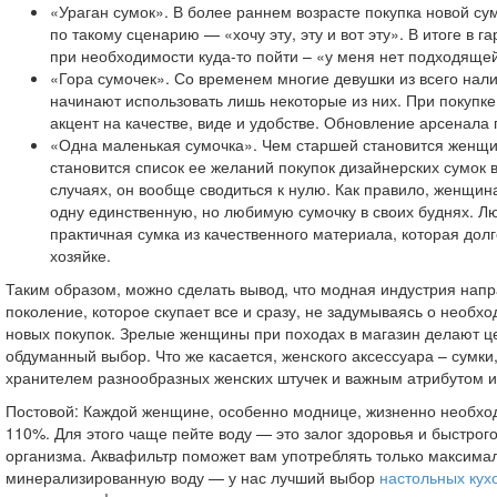
«Ураган сумок». В более раннем возрасте покупка новой су
по такому сценарию — «хочу эту, эту и вот эту». В итоге в г
при необходимости куда-то пойти – «у меня нет подходящей
«Гора сумочек». Со временем многие девушки из всего нал
начинают использовать лишь некоторые из них. При покупк
акцент на качестве, виде и удобстве. Обновление арсенала
«Одна маленькая сумочка». Чем старшей становится женщ
становится список ее желаний покупок дизайнерских сумок в
случаях, он вообще сводиться к нулю. Как правило, женщина
одну единственную, но любимую сумочку в своих буднях. Л
практичная сумка из качественного материала, которая дол
хозяйке.
Таким образом, можно сделать вывод, что модная индустрия нап
поколение, которое скупает все и сразу, не задумываясь о необх
новых покупок. Зрелые женщины при походах в магазин делают 
обдуманный выбор. Что же касается, женского аксессуара – сумки
хранителем разнообразных женских штучек и важным атрибутом и
Постовой: Каждой женщине, особенно моднице, жизненно необход
110%. Для этого чаще пейте воду — это залог здоровья и быстрог
организма. Аквафильтр поможет вам употреблять только максим
минерализированную воду — у нас лучший выбор
настольных кух