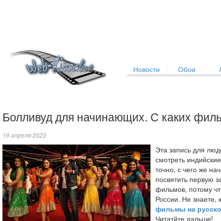
Новости
|
Обои
|
Болливуд для начинающих. С каких фил
19 апреля 2023
Эта запись для люд
смотреть индийские
точно, с чего же на
посвятить первую з
фильмов, потому чт
России. Не знаете, 
фильмы на русско
Читатйте дальше!