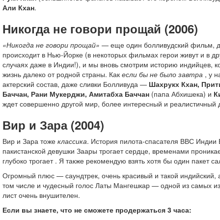
Али Кхан
.
Никогда не говори прощай (2006)
«Никогда не говори прощай»
— еще один болливудский фильм, д
происходит в Нью-Йорке (в некоторых фильмах герои живут и в др
случаях даже в Индии!), и мы вновь смотрим историю индийцев, 
жизнь далеко от родной страны. Как
если бы не было завтра
, у н
актерский состав, даже сливки Болливуда —
Шахрукх Кхан, Прит
Баччан, Рани Мукерджи, Амитабха Баччан
(папа Абхишека) и
К
ждет совершенно другой мир, более интересный и реалистичный 
Вир и Зара (2004)
Вир и Зара тоже
классика
. История пилота-спасателя ВВС Индии 
пакистанской девушки Заары трогает сердце, временами проникае
глубоко трогает . Я также рекомендую взять хотя бы один пакет са
Огромный плюс — саундтрек, очень красивый и такой индийский, 
том числе и чудесный голос Латы Мангешкар — одной из самых из
лист очень внушителен.
Если вы знаете, что не сможете продержаться 3 часа: