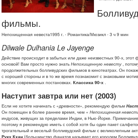
Болливуд
фильмы.
Непохищенная невеста1995 г. ‧ Романтика/Мюзикл ‧ 3 ч 9 мин
Dilwale Dulhania Le Jayenge
Действие происходит в забытых или даже неизвестных 90-х, этот 
основой! Вам просто нужно знать
Непохищенную невесту
, потом
продолжительных болливудских фильмов в кинотеатрах. Он покаж
с хорошей стороны и в то же время познакомит с знаковыми мот
многих современных постановках.
Классика 90-х
.
Наступит завтра или нет
(2003)
Если не хотите начинать с «древности», рекомендую фильм
Наст
Он помещен в более раннее время, чем «
Непохищенная невест
индусов, живущих за пределами Индии, в Нью-Йорке. Примечание
поэтому я рекомендую иметь с собой хотя бы один пакет салфето
трогательный и веселый болливудский фильм с великолепным ак
Рукх Кхан
(большинство фанатов называет его королем Болливуд