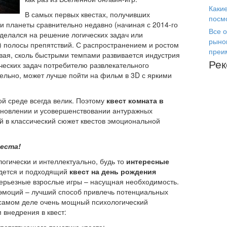
Каки
В самых первых квестах, получивших
посм
и планеты сравнительно недавно (начиная с 2014-го
Все о
 делался на решение логических задач или
рыно
) полосы препятствий. С распространением и ростом
преи
вая, сколь быстрыми темпами развивается индустрия
Ре
ических задач потребителю развлекательного
тельно, может лучше пойти на фильм в 3D с яркими
ой среде всегда велик. Поэтому
квест комната в
бновлении и усовершенствовании антуражных
й в классический сюжет квестов эмоциональной
еста!
огически и интеллектуально, будь то
интересные
йдется и подходящий
квест на день рождения
и серьезные взрослые игры – насущная необходимость.
 эмоций – лучший способ привлечь потенциальных
а самом деле очень мощный психологический
 внедрения в квест: