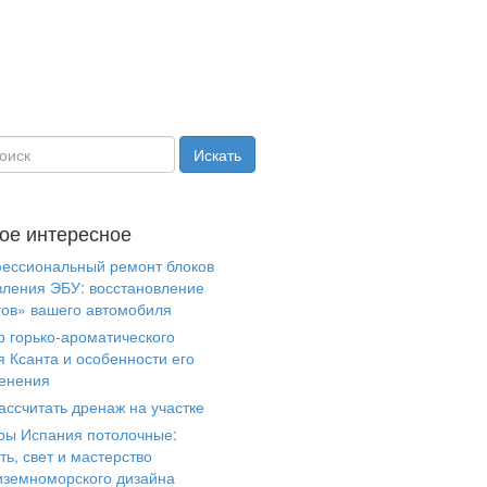
ое интересное
ессиональный ремонт блоков
вления ЭБУ: восстановление
гов» вашего автомобиля
р горько-ароматического
я Ксанта и особенности его
енения
ассчитать дренаж на участке
ры Испания потолочные:
ть, свет и мастерство
иземноморского дизайна