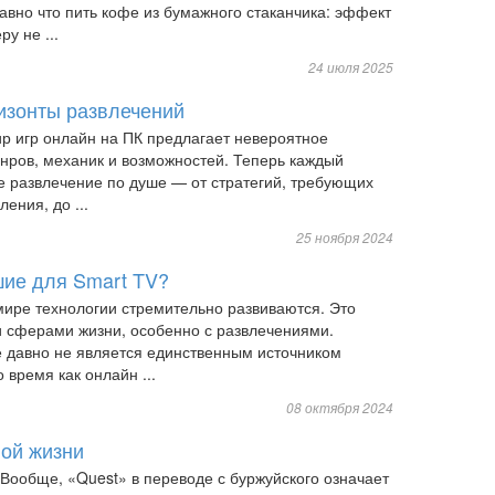
равно что пить кофе из бумажного стаканчика: эффект
у не ...
24 июля 2025
изонты развлечений
 игр онлайн на ПК предлагает невероятное
нров, механик и возможностей. Теперь каждый
е развлечение по душе — от стратегий, требующих
ения, до ...
25 ноября 2024
шие для Smart TV?
ире технологии стремительно развиваются. Это
и сферами жизни, особенно с развлечениями.
 давно не является единственным источником
о время как онлайн ...
08 октября 2024
ной жизни
 Вообще, «Quest» в переводе с буржуйского означает