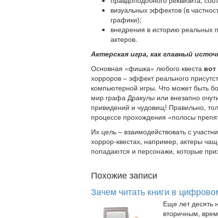
правдоподобного реквизита, соо
визуальных эффектов (в частнос
графики);
внедрения в историю реальных п
актеров.
Актерская игра, как главный исто
Основная «фишка» любого квеста
вот
хорроров – эффект реального присутс
компьютерной игры. Что может быть б
мир графа Дракулы или внезапно очут
привидений и чудовищ! Правильно, то
процессе прохождения «полосы препятс
Их цель – взаимодействовать с участни
хоррор-квестах, например, актеры ча
попадаются и персонажи, которые приз
Похожие записи
Зачем читать книги в цифров
Еще лет десять н
вторичным, врем