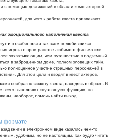
тветствующего тематике квеста;
ти с помощью достижений в области компьютерной
ерсонажей, для чего к работе квеста привлекают
чник эмоционального наполнения квеста
 тут
и в особенности так всем полюбившихся
твия игрока в пространстве любимого фильма или
олее захватывающим, чем путешествие в подземный
иться в заброшенном доме, полном зловещих тайн,
лько полноценное участие страшных персонажей в
твий». Для этой цели и вводят в квест актеров.
ками сообразно сюжету квеста, находясь в образе. В
ще всего выполняют «пугающую» функцию, но
ваны, наоборот, помочь найти выход.
ом формате
азад книги в электронном виде казались чем-то
енным, удобным, но не настоящим. Как будто читать