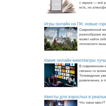
с экрана — всё 
есть, но атмосфер
Игры онлайн на ПК: новые гор
Современный мир
разнообразие жа
может найти себ
логического мышл
Какие онлайн-кинотеатры луч
В современном м
связано со всем
Телевидение уже
развлечения, в т
Квесты для взрослых в реаль
Что такое квест?