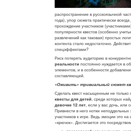
распространение в русскоязычной част
года), упор сюжета практически всегда
прохождение участником (участниками
популярности квестов (особенно учиты
развлечений как таковая) простых лог
контента стало недостаточно. Действи
спецэффектами?
Риск потерять аудиторию в конкурентн
реальности
постоянно нуждается в о
элементов, и в особенности добавлени
составляющей.
«Оживить» тривиальный сюжет кв
Сделать квест насыщенным не только л
квесты для детей
, среди которых на
девочке 12 лет
, если у вас дочь, ил
Привнести в него нотки неподдельных
участников к игре. Ведь эмоции это н
«крючок». Достигается это посредством